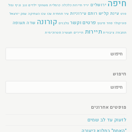
חיפה
ירושלים
יריד תיירות
כלכלה
כרמלית
משחקי ילדים
נגב
נגיף
נמל
עינת קליש רותם
עירוניות
סרט
עיר תחתית
עכו
עכו העתיקה
עמק יזרעאל
קורונה
פרטים וקשר
שדה תעופה
פוניקולר
פחד
פיצוץ
צלבנים
תיירות
תחבורה ציבורית
תיירים
תעשיה פטרוכימית
חיפוש
פוסטים אחרונים
לזעוק עד לב שמים
"האמת" במלוא כיעורה