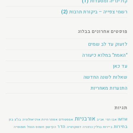
קולינריה ומסעדות
(1)
רשמי צפייה – ביקורת תרבות
(2)
פוסטים אחרונים בבלוג
לזעוק עד לב שמים
"האמת" במלוא כיעורה
עד כאן
שאלות לשנה החדשה
התנערות מאחריות
תגיות
אורבניות
IMTM
אבו רמי
אביב
אמסטרדם
אסתר חיות
ארכיאולוגיה
בג"צ
בזן
בחירות
הדר
ביירות
ברלין
גרמניה
דמוקרטיה
הקישון
חומוס הנמל
חומוסיה