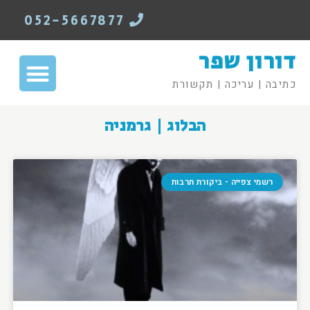
052-5667877
דורון שפר
כתיבה | עריכה | תקשורת
הבלוג | גרמניה
רשמי צפייה - ביקורת תרבות