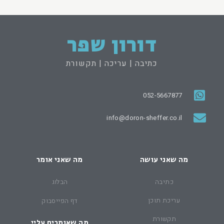
דורון שפר
כתיבה | עריכה | תקשורת
052-5667877
info@doron-sheffer.co.il
מה שאני עושה
מה שאני אומר
כתיבה
הבלוג
עריכת תוכן
דף הפייסבוק
תקשורת
מה שאומרים עליי