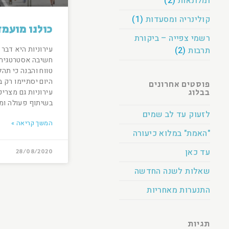
ומלונאות
(2)
קולינריה ומסעדות
(1)
כולנו מועמ
רשמי צפייה – ביקורת
עירוניות היא דבר 
תרבות
(2)
חשיבה אסטרטגית 
טווח והבנה כי תה
היום יסתיימו רק ב
פוסטים אחרונים
בבלוג
עירוניות גם מצריכ
בשיתוף פעולה ו
לזעוק עד לב שמים
המשך קריאה »
"האמת" במלוא כיעורה
עד כאן
28/08/2020
שאלות לשנה החדשה
התנערות מאחריות
תגיות