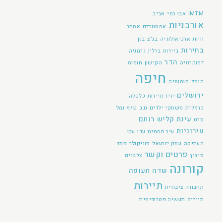
IMTM
אבו רמי
אביב
אורבניות
אמסטרדם
אסתר
חיות
ארכיאולוגיה
בג"צ
בזן
בחירות
ביירות
ברלין
גרמניה
הדר
דמוקרטיה
הקישון
חומוס
חיפה
הנמל
חומוסיה
ירושלים
יריד תיירות
כלכלה
כרמלית
משחקי ילדים
נגב
נגיף
נמל
עינת קליש רותם
סרט
עירוניות
עיר תחתית
עכו
עכו
העתיקה
עמק יזרעאל
פוניקולר
פחד
פרטים וקשר
פיצוץ
צלבנים
קורונה
שדה תעופה
תיירות
תחבורה ציבורית
תיירים
תעשיה פטרוכימית