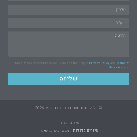
This site is protected by reCAPTCHA and the Google
Privacy Policy
and
Terms of
Service
apply.
שליחה
© כל הזכויות שמורות | דורון שפר 2026
עיצוב ובניה:
עיניים גדולות |
מבט. עיצוב. שינוי.