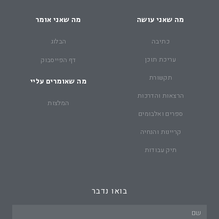
מה שאני עושה
מה שאני אומר
כתיבה
הבלוג
עריכת תוכן
דף הפייסבוק
תקשורת
מה שאומרים עליי
הרצאות והדרכות
המלצות
ספרים ואלבומים
קריינות והנחיה
תיק עבודות
בואו נדבר