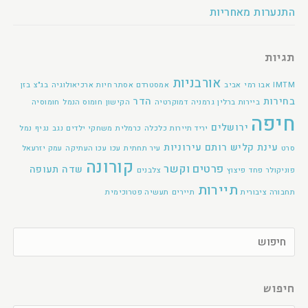
התנערות מאחריות
תגיות
אורבניות
IMTM
אבו רמי
אביב
אמסטרדם
אסתר חיות
ארכיאולוגיה
בג"צ
בזן
בחירות
הדר
ביירות
ברלין
גרמניה
דמוקרטיה
הקישון
חומוס הנמל
חומוסיה
חיפה
ירושלים
יריד תיירות
כלכלה
כרמלית
משחקי ילדים
נגב
נגיף
נמל
עינת קליש רותם
עירוניות
סרט
עיר תחתית
עכו
עכו העתיקה
עמק יזרעאל
קורונה
פרטים וקשר
שדה תעופה
פוניקולר
פחד
פיצוץ
צלבנים
תיירות
תחבורה ציבורית
תיירים
תעשיה פטרוכימית
חיפוש