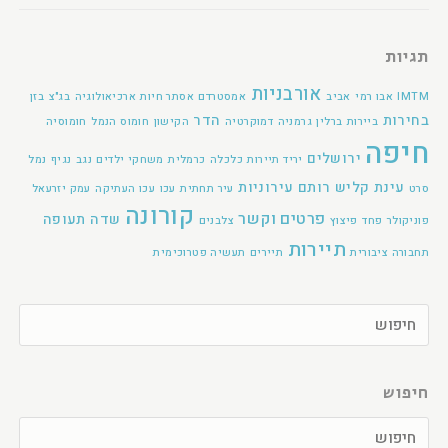
תגיות
אורבניות
IMTM
אבו רמי
אביב
אמסטרדם
אסתר חיות
ארכיאולוגיה
בג"צ
בזן
בחירות
הדר
ביירות
ברלין
גרמניה
דמוקרטיה
הקישון
חומוס הנמל
חומוסיה
חיפה
ירושלים
יריד תיירות
כלכלה
כרמלית
משחקי ילדים
נגב
נגיף
נמל
עינת קליש רותם
עירוניות
סרט
עיר תחתית
עכו
עכו העתיקה
עמק יזרעאל
קורונה
פרטים וקשר
שדה תעופה
פוניקולר
פחד
פיצוץ
צלבנים
תיירות
תחבורה ציבורית
תיירים
תעשיה פטרוכימית
חיפוש