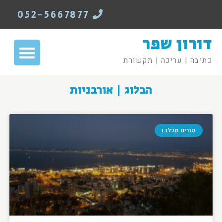
052-5667877
דורון שפר
כתיבה | עריכה | תקשורת
הבלוג | אורבניות
טורים מכלבו