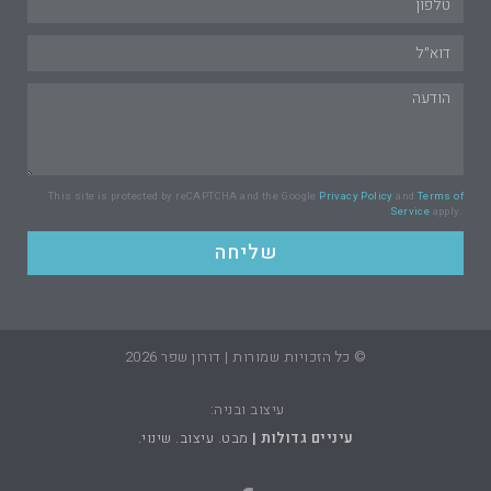
This site is protected by reCAPTCHA and the Google
Privacy Policy
and
Terms of
Service
apply.
שליחה
© כל הזכויות שמורות | דורון שפר 2026
עיצוב ובניה:
עיניים גדולות |
מבט. עיצוב. שינוי.