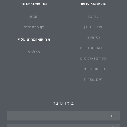
מה שאני עושה
מה שאני אומר
כתיבה
הבלוג
עריכת תוכן
דף הפייסבוק
תקשורת
מה שאומרים עליי
הרצאות והדרכות
המלצות
ספרים ואלבומים
קריינות והנחיה
תיק עבודות
בואו נדבר