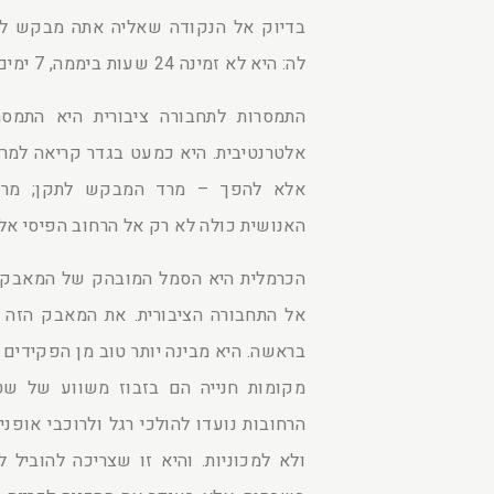
בדיוק אל הנקודה שאליה אתה מבקש להג
לה: היא לא זמינה 24 שעות ביממה, 7 ימים בשבוע.
התמסרות לתחבורה ציבורית היא התמסרו
אלטרנטיבית. היא כמעט בגדר קריאה למר
אלא להפך – מרד המבקש לתקן; מר
האנושית כולה לא רק אל הרחוב הפיסי א
הכרמלית היא הסמל המובהק של המאבק 
אל התחבורה הציבורית. את המאבק הזה ח
בראשה. היא מבינה יותר טוב מן הפקידים ב
מקומות חנייה הם בזבוז משווע של שטחי
הרחובות נועדו להולכי רגל ולרוכבי אופני
ולא למכוניות. והיא זו שצריכה להוביל