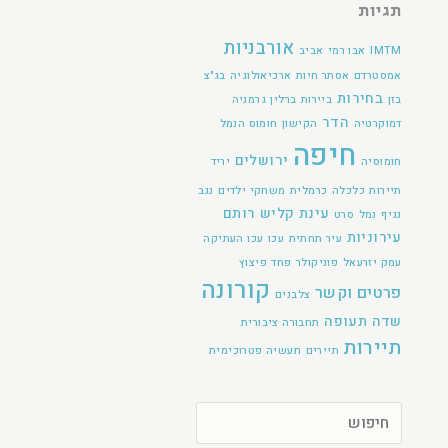
תגיות
אורבניות
IMTM
אבו רמי
אביב
אמסטרדם
אסתר חיות
ארכיאולוגיה
בג"צ
בחירות
בזן
ביירות
ברלין
גרמניה
הדר
דמוקרטיה
הקישון
חומוס הנמל
חיפה
ירושלים
חומוסיה
יריד
תיירות
כלכלה
כרמלית
משחקי ילדים
נגב
עינת קליש רותם
נגיף
נמל
סרט
עירוניות
עיר תחתית
עכו
עכו העתיקה
עמק יזרעאל
פוניקולר
פחד
פיצוץ
קורונה
פרטים וקשר
צלבנים
שדה תעופה
תחבורה ציבורית
תיירות
תיירים
תעשיה פטרוכימית