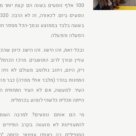
בשעה בלבד בממוצע ובסך-הכל מספר חד 
הפעלה והפעלה.
ובכל-זאת, זהו הישג. זהו הישג כיוון שהכ
עניין וצורך לרוב התושבים. מרכז הכרמל
ריק היום, רחוב גולומב מעולם לא היה 
התחנות בהדר (מלבד אולי מסדה) כבר מזמן
העיר. למעשה, אם לא העיר התחתית 
הייתה תכלית כלשהי לנסוע בכרמלית.
מי הם אותם נוסעים? למרבה השמחה
להתעניינות לא מועטה בקרב התיירים 
המטיילים בה באופן עצמאי. היותה "