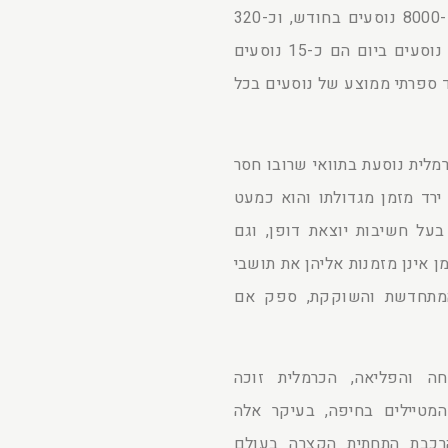
100 אלף נוסעים בשנה הם קצת יותר מ-8000 נוסעים בחודש, וכ-320
נוסעים ביום. לכאורה, זה לא הרבה. 320 נוסעים ביום הם כ-15 נוסעים
ספרתי ממוצע של נוסעים בכל
רמלית נוסעת בתוואי שרובו חסר
 ירד מזמן מגדולתו והוא כמעט
בעל חשיבות יוצאת דופן, וגם
 אינן מזמנות אליהן את תושבי
המתחדשת והשוקקת, ספק אם
 והפליאה, הכרמלית זוכה
המטיילים בחיפה, בעיקר אלה
הרכבת התחתית הקצרה בעולם