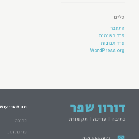
כלים
התחבר
פיד רשומות
פיד תגובות
WordPress.org
דורון שפר
מה שאני עוש
כתיבה | עריכה | תקשורת
כתיבה
עריכת תוכן
052-5667877