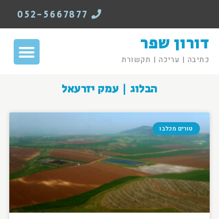
052-5667877
דורון שפר
כתיבה | עריכה | תקשורת
הבלוג | עמק יזרעאל
טורים מכלבו