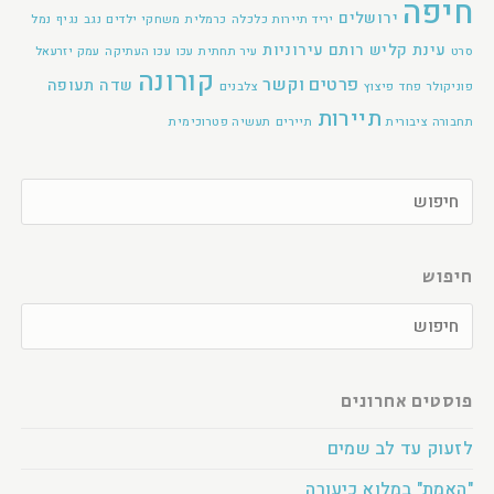
חיפה
ירושלים
יריד תיירות
כלכלה
כרמלית
משחקי ילדים
נגב
נגיף
נמל
עינת קליש רותם
עירוניות
סרט
עיר תחתית
עכו
עכו העתיקה
עמק יזרעאל
קורונה
פרטים וקשר
שדה תעופה
פוניקולר
פחד
פיצוץ
צלבנים
תיירות
תחבורה ציבורית
תיירים
תעשיה פטרוכימית
חיפוש
פוסטים אחרונים
לזעוק עד לב שמים
"האמת" במלוא כיעורה