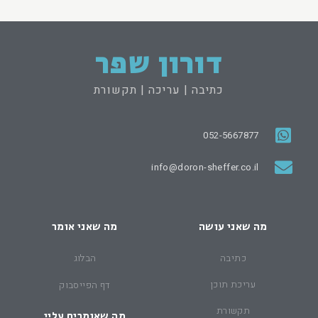
דורון שפר
כתיבה | עריכה | תקשורת
052-5667877
info@doron-sheffer.co.il
מה שאני עושה
מה שאני אומר
כתיבה
הבלוג
עריכת תוכן
דף הפייסבוק
תקשורת
מה שאומרים עליי