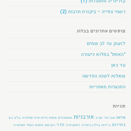
קולינריה ומסעדות
(1)
רשמי צפייה – ביקורת תרבות
(2)
פוסטים אחרונים בבלוג
לזעוק עד לב שמים
"האמת" במלוא כיעורה
עד כאן
שאלות לשנה החדשה
התנערות מאחריות
תגיות
אורבניות
IMTM
אבו רמי
אביב
אמסטרדם
אסתר חיות
ארכיאולוגיה
בג"צ
בזן
בחירות
הדר
ביירות
ברלין
גרמניה
דמוקרטיה
הקישון
חומוס הנמל
חומוסיה