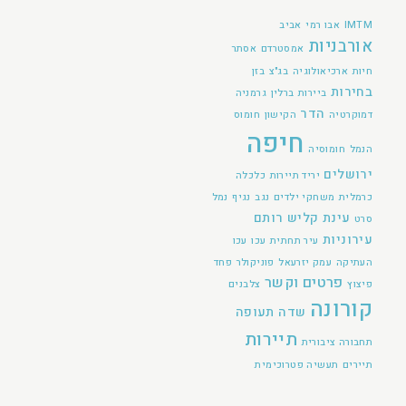
IMTM
אבו רמי
אביב
אורבניות
אמסטרדם
אסתר
חיות
ארכיאולוגיה
בג"צ
בזן
בחירות
ביירות
ברלין
גרמניה
הדר
דמוקרטיה
הקישון
חומוס
חיפה
הנמל
חומוסיה
ירושלים
יריד תיירות
כלכלה
כרמלית
משחקי ילדים
נגב
נגיף
נמל
עינת קליש רותם
סרט
עירוניות
עיר תחתית
עכו
עכו
העתיקה
עמק יזרעאל
פוניקולר
פחד
פרטים וקשר
פיצוץ
צלבנים
קורונה
שדה תעופה
תיירות
תחבורה ציבורית
תיירים
תעשיה פטרוכימית