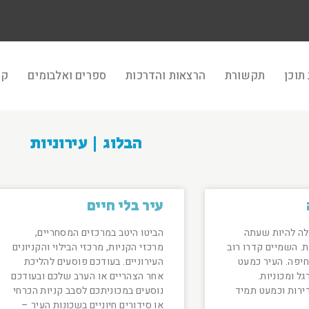
תוכן
תקשורת
הרצאות והדרכות
ספרים ואלבומים
קר
הבלוג | עירוניות
עיר בלי חיים
ולה להיות שעתה
הביטו היטב במרכזים המסחריים,
ת. השמיים קדרו רוב
מרכזי הקניות, מרכזי הבילוי והקניונים
חיפה. העיר כמעט
העירוניים. בעודכם פוסעים להליכת
ל ומכוניות.
אחר הצהריים או הערב שלכם ובעודכם
ירות וכמעט תמיד
נוסעים במכוניתכם לסבב קניות הכרחי
או סידורים חיוניים בשכונות העיר –