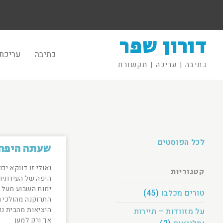
דורון שפר
כתיבה
עריכת 
כתיבה | עריכה | תקשורת
לכל הפוסטים
שעתה היפה
ואולי זו דווקא יכ
קטגוריות
היפה של העירוניו
ימות השבוע מעל 
טורים מכלבו
(45)
התרוקנה מהולכי רג
היציאות מהבית נד
על מזוודות – תיירות
אך ורק למען