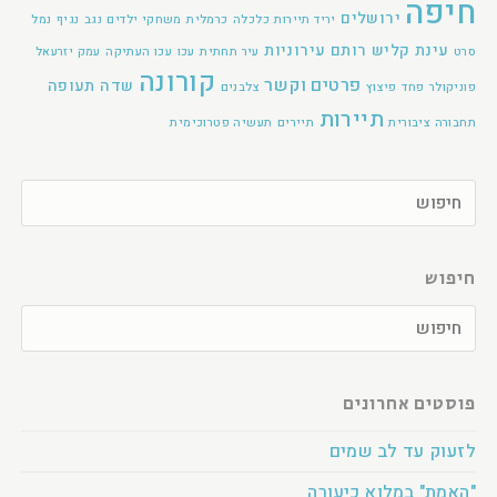
חיפה
ירושלים
יריד תיירות
כלכלה
כרמלית
משחקי ילדים
נגב
נגיף
נמל
עינת קליש רותם
עירוניות
סרט
עיר תחתית
עכו
עכו העתיקה
עמק יזרעאל
קורונה
פרטים וקשר
שדה תעופה
פוניקולר
פחד
פיצוץ
צלבנים
תיירות
תחבורה ציבורית
תיירים
תעשיה פטרוכימית
חיפוש
פוסטים אחרונים
לזעוק עד לב שמים
"האמת" במלוא כיעורה