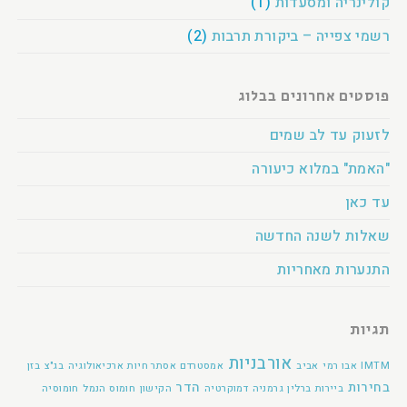
קולינריה ומסעדות
(1)
רשמי צפייה – ביקורת תרבות
(2)
פוסטים אחרונים בבלוג
לזעוק עד לב שמים
"האמת" במלוא כיעורה
עד כאן
שאלות לשנה החדשה
התנערות מאחריות
תגיות
אורבניות
IMTM
אבו רמי
אביב
אמסטרדם
אסתר חיות
ארכיאולוגיה
בג"צ
בזן
בחירות
הדר
ביירות
ברלין
גרמניה
דמוקרטיה
הקישון
חומוס הנמל
חומוסיה