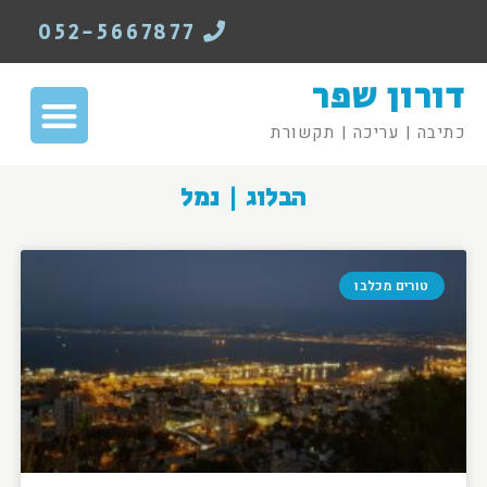
052-5667877
דורון שפר
כתיבה | עריכה | תקשורת
הבלוג | נמל
טורים מכלבו