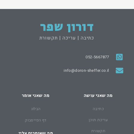
דורון שפר
כתיבה | עריכה | תקשורת
052-5667877
info@doron-sheffer.co.il
מה שאני עושה
מה שאני אומר
כתיבה
הבלוג
עריכת תוכן
דף הפייסבוק
תקשורת
מה שאומרים עליי