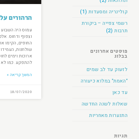
ומלונאות
(2)
קולינריה ומסעדות
(1)
הרהורים על
רשמי צפייה – ביקורת
עמוס היה השבוע ב
תרבות
(2)
וצפוף ודחוס. אלפ
החופים, הקימו או
שולחנות, העמידו 
פוסטים אחרונים
בבלוג
ארוכות וימים לחו
להתפקע. כמו לא
לזעוק עד לב שמים
המשך קריאה »
"האמת" במלוא כיעורה
עד כאן
18/07/2020
שאלות לשנה החדשה
התנערות מאחריות
תגיות