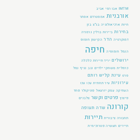
IMTM
אבו רמי
אביב
אורבניות
אמסטרדם
אסתר
חיות
ארכיאולוגיה
בג"צ
בזן
בחירות
ביירות
ברלין
גרמניה
הדר
דמוקרטיה
הקישון
חומוס
חיפה
הנמל
חומוסיה
ירושלים
יריד תיירות
כלכלה
כרמלית
משחקי ילדים
נגב
נגיף
נמל
עינת קליש רותם
סרט
עירוניות
עיר תחתית
עכו
עכו
העתיקה
עמק יזרעאל
פוניקולר
פחד
פרטים וקשר
פיצוץ
צלבנים
קורונה
שדה תעופה
תיירות
תחבורה ציבורית
תיירים
תעשיה פטרוכימית