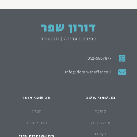
דורון שפר
כתיבה | עריכה | תקשורת
052-5667877
info@doron-sheffer.co.il
מה שאני עושה
מה שאני אומר
כתיבה
הבלוג
עריכת תוכן
דף הפייסבוק
תקשורת
מה שאומרים עליי