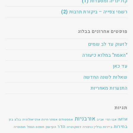
קולינריה ומסעדות
(1)
רשמי צפייה – ביקורת תרבות
(2)
פוסטים אחרונים בבלוג
לזעוק עד לב שמים
"האמת" במלוא כיעורה
עד כאן
שאלות לשנה החדשה
התנערות מאחריות
תגיות
אורבניות
IMTM
אבו רמי
אביב
אמסטרדם
אסתר חיות
ארכיאולוגיה
בג"צ
בזן
בחירות
הדר
ביירות
ברלין
גרמניה
דמוקרטיה
הקישון
חומוס הנמל
חומוסיה