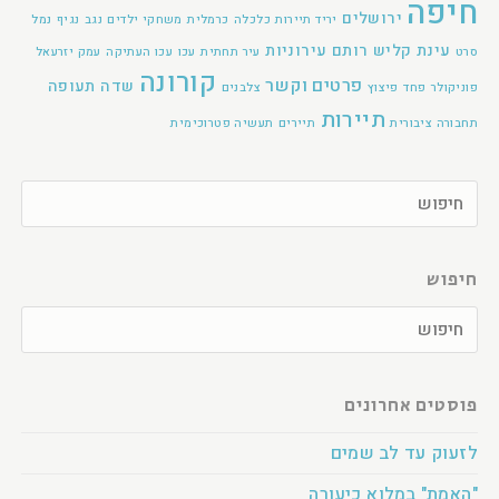
חיפה
ירושלים
יריד תיירות
כלכלה
כרמלית
משחקי ילדים
נגב
נגיף
נמל
עינת קליש רותם
עירוניות
סרט
עיר תחתית
עכו
עכו העתיקה
עמק יזרעאל
קורונה
פרטים וקשר
שדה תעופה
פוניקולר
פחד
פיצוץ
צלבנים
תיירות
תחבורה ציבורית
תיירים
תעשיה פטרוכימית
חיפוש
פוסטים אחרונים
לזעוק עד לב שמים
"האמת" במלוא כיעורה