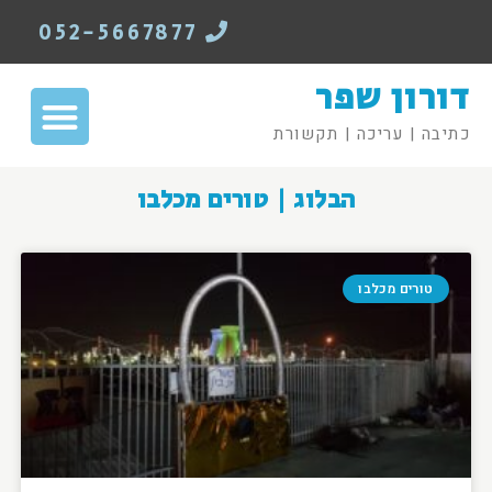
052-5667877
דורון שפר
כתיבה | עריכה | תקשורת
הבלוג | טורים מכלבו
טורים מכלבו