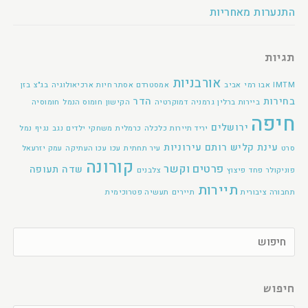
התנערות מאחריות
תגיות
אורבניות
IMTM
אבו רמי
אביב
אמסטרדם
אסתר חיות
ארכיאולוגיה
בג"צ
בזן
בחירות
הדר
ביירות
ברלין
גרמניה
דמוקרטיה
הקישון
חומוס הנמל
חומוסיה
חיפה
ירושלים
יריד תיירות
כלכלה
כרמלית
משחקי ילדים
נגב
נגיף
נמל
עינת קליש רותם
עירוניות
סרט
עיר תחתית
עכו
עכו העתיקה
עמק יזרעאל
קורונה
פרטים וקשר
שדה תעופה
פוניקולר
פחד
פיצוץ
צלבנים
תיירות
תחבורה ציבורית
תיירים
תעשיה פטרוכימית
חיפוש