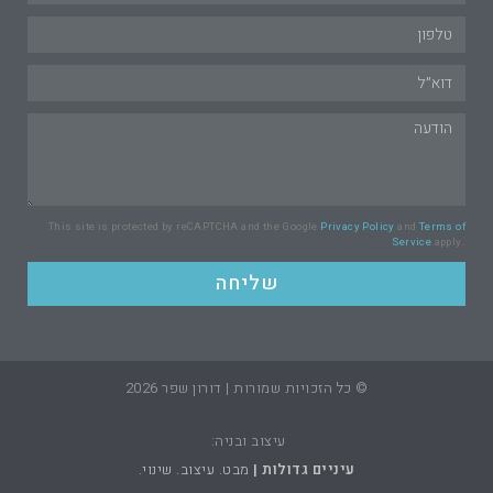
This site is protected by reCAPTCHA and the Google
Privacy Policy
and
Terms of
Service
apply.
שליחה
© כל הזכויות שמורות | דורון שפר 2026
עיצוב ובניה:
עיניים גדולות |
מבט. עיצוב. שינוי.