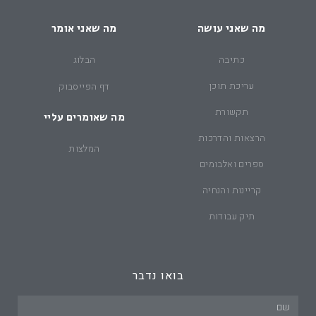
מה שאני עושה
מה שאני אומר
כתיבה
הבלוג
עריכת תוכן
דף הפייסבוק
תקשורת
מה שאומרים עליי
הרצאות והדרכות
המלצות
ספרים ואלבומים
קריינות והנחיה
תיק עבודות
בואו נדבר