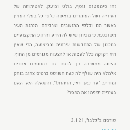
זהו סימפטום נוסף, בולט וצועק, לאטימותה של
העירייה ושל העומדים בראשה כלפי כל בעלי העניין
באשר הם וכלפי התושבים וצרכיהם. הנהגת העיר
משוכנעת כי מכיוון שיש לה הידע והרקע המקצועיים
בתכנון של התחדשות עירונית ובביצועה, הרי שאין
היא זקוקה כלל לעצות או להצעות מגורמים מן החוץ,
והייתה ממשיכה כך לבטח גם בתחומים אחרים
אלמלא היה שולף לה כעת השופט כרטיס צהוב בוהק
ומודיע: “עד כאן. ראי, הוזהרת!”. והשאלה היא: האם
בעירייה יפנימו את המסר?
פורסם ב"כלבו", 3.1.21
עד כאן