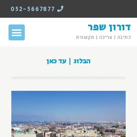
052-5667877
דורון שפר
כתיבה | עריכה | תקשורת
הבלוג | עד כאן