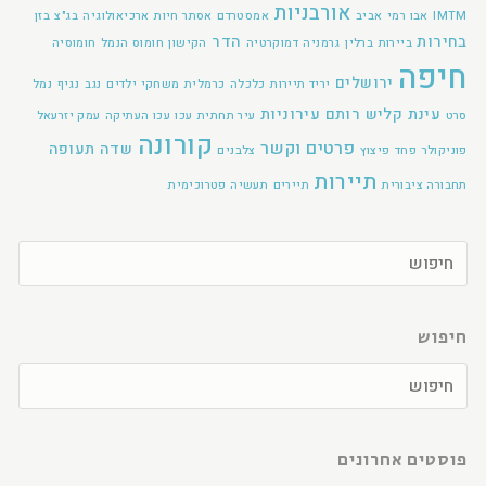
אורבניות
IMTM
אבו רמי
אביב
אמסטרדם
אסתר חיות
ארכיאולוגיה
בג"צ
בזן
בחירות
הדר
ביירות
ברלין
גרמניה
דמוקרטיה
הקישון
חומוס הנמל
חומוסיה
חיפה
ירושלים
יריד תיירות
כלכלה
כרמלית
משחקי ילדים
נגב
נגיף
נמל
עינת קליש רותם
עירוניות
סרט
עיר תחתית
עכו
עכו העתיקה
עמק יזרעאל
קורונה
פרטים וקשר
שדה תעופה
פוניקולר
פחד
פיצוץ
צלבנים
תיירות
תחבורה ציבורית
תיירים
תעשיה פטרוכימית
חיפוש
פוסטים אחרונים