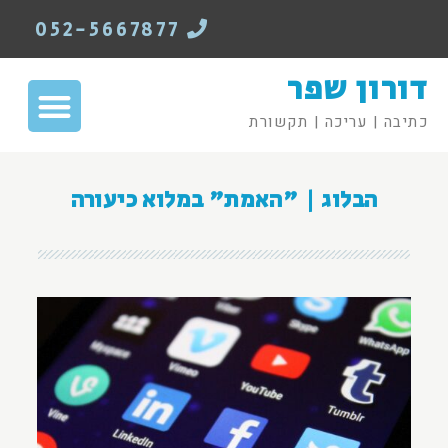
052-5667877
דורון שפר
כתיבה | עריכה | תקשורת
הבלוג | "האמת" במלוא כיעורה