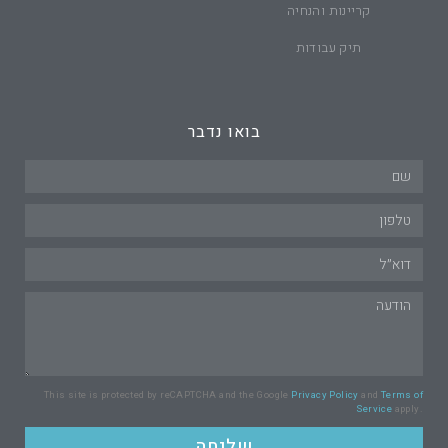
קריינות והנחיה
תיק עבודות
בואו נדבר
This site is protected by reCAPTCHA and the Google
Privacy Policy
and
Terms of
Service
apply.
שליחה