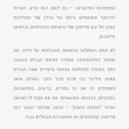
התפתחות האינטרנט – גם לשם הוא הגיע. השינוי
הדרמטי והמשפיע ביותר על גורלן של המפלגות
עצמן חל עם פריחתן של הרשתות החברתיות, ובראשן
פייסבוק.
לא סתם השתלטו הרשתות החברתיות על חיינו. מה
שהחל כפלטפורמה נחמדה לאיתור חברים מהעבר
הפך במהרה למפלצת עצומת מימדים שבה חברים
מאות מיליוני בני אדם מכל רחבי העולם אשר
משתפים זה את זה במידע, בדעות, במחשבות,
בתוכניות, בכוונות ובמעשים. אט אט צמח לו המושג
המוזר "חוכמת ההמון" – מושג שחכמי העבר כמו
אריסטו, קונפוציוס או ניטשה היו מבטלים בבוז.