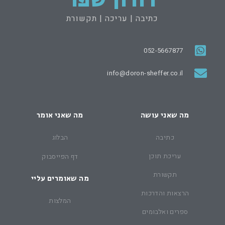
דורון שפר
כתיבה | עריכה | תקשורת
052-5667877
info@doron-sheffer.co.il
מה שאני עושה
מה שאני אומר
כתיבה
הבלוג
עריכת תוכן
דף הפייסבוק
תקשורת
מה שאומרים עליי
הרצאות והדרכות
המלצות
ספרים ואלבומים