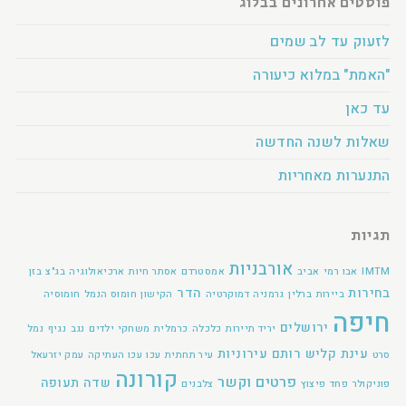
פוסטים אחרונים בבלוג
לזעוק עד לב שמים
"האמת" במלוא כיעורה
עד כאן
שאלות לשנה החדשה
התנערות מאחריות
תגיות
אורבניות
IMTM
אבו רמי
אביב
אמסטרדם
אסתר חיות
ארכיאולוגיה
בג"צ
בזן
בחירות
הדר
ביירות
ברלין
גרמניה
דמוקרטיה
הקישון
חומוס הנמל
חומוסיה
חיפה
ירושלים
יריד תיירות
כלכלה
כרמלית
משחקי ילדים
נגב
נגיף
נמל
עינת קליש רותם
עירוניות
סרט
עיר תחתית
עכו
עכו העתיקה
עמק יזרעאל
קורונה
פרטים וקשר
שדה תעופה
פוניקולר
פחד
פיצוץ
צלבנים