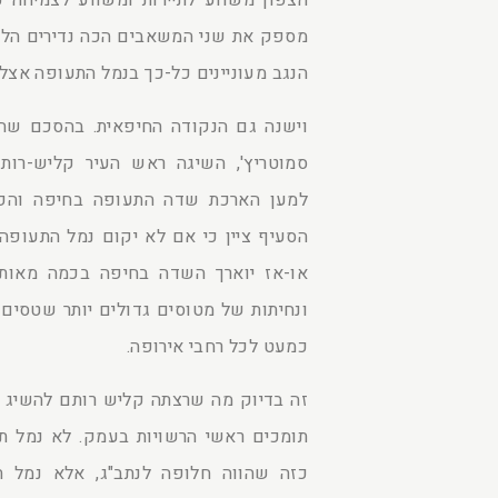
הצפון משווע לתיירות ומשווע לצמיחה כ
מספק את שני המשאבים הכה נדירים הללו
הנגב מעוניינים כל-כך בנמל התעופה אצל
וישנה גם הנקודה החיפאית. בהסכם שח
סמוטריץ', השיגה ראש העיר קליש-רו
למען הארכת שדה התעופה בחיפה והפיכת
הסעיף ציין כי אם לא יקום נמל התעופה
או-אז יוארך השדה בחיפה בכמה מאות 
ונחיתות של מטוסים גדולים יותר שטסים
כמעט לכל רחבי אירופה.
זה בדיוק מה שרצתה קליש רותם להשיג 
תומכים ראשי הרשויות בעמק. לא נמל ת
כזה שהווה חלופה לנתב"ג, אלא נמל תע