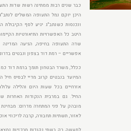
כבר שנים רבות ממתינה רשות שדות התע
היכן יוקם נמל התעופה המשלים לנתב"ג,
ונכנסות כשנתב"ג יגיע לסף הקיבולת ה
היטב כל האפשרויות התיאורטיות הקיימו
שדה התעופה בחיפה, הגיעה המדינה ל
אפשריים – רמת דוד בצפון ונבטים בדרום
ככלל, משרד הבטחון תומך ברמת דוד כמק
המיועד בנבטים קרוב מדיי לבסיס חיל ה
אזרחיים בכל שעות היום והלילה עלולה
החיל. גם במרבית הנקודות האחרות שנ
מובהק על פני המתחרה מדרום: מבחינת י
לאזור, תשתיות תחבורה, קרבה לריכוזי אוכלו
למעשה, רק בשתי נקודות מרכזיות נמצאה