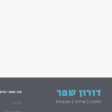
דורון שפר
מה שאני עוש
כתיבה | עריכה | תקשורת
כתיבה