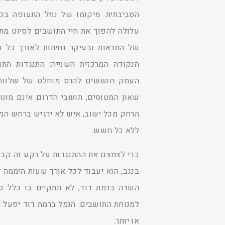
הסביבתית. מיקומו של נמל התעופה בק
עלולה להפוך את חיי התושבים לסיוט מ
של המראות ובעיקר נחיתות לאורך כל ש
הנקודה המרכזית השנייה: התנגדות הת
העמק חוששים להרס מוחלט של שלוות 
שאון המטוסים, תושבי הדרום אינם מוטר
הרחק מכל ישוב, איש לא ירגיש ברחש המנו
ללא כל חשש.
כדי לצמצם את ההתנגדות על רקע זה קבע
בנגב, הוא יעבוד לכל אורך שעות היממה 
השדה ברמת דוד, לא תתקיים בו כלל פע
למנוחת התושבים. הנמל ברמת דוד יפעל א
או יותר.