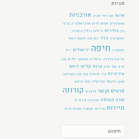
תגיות
אורבניות
IMTM
אבו רמי
אביב
אמסטרדם
אסתר חיות
ארכיאולוגיה
בג"צ
בחירות
בזן
ביירות
ברלין
גרמניה
הדר
דמוקרטיה
הקישון
חומוס הנמל
חיפה
ירושלים
חומוסיה
יריד
תיירות
כלכלה
כרמלית
משחקי ילדים
נגב
עינת קליש רותם
נגיף
נמל
סרט
עירוניות
עיר תחתית
עכו
עכו העתיקה
עמק יזרעאל
פוניקולר
פחד
פיצוץ
קורונה
פרטים וקשר
צלבנים
שדה תעופה
תחבורה ציבורית
תיירות
תיירים
תעשיה פטרוכימית