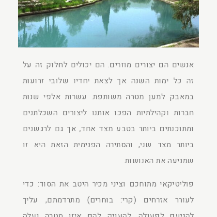
אנשים הם יצורים מוזרים. הם יכולים לחלוק זה על
זה כל ימות השנה אך לצאת יחדיו שלובי זרועות
במאבק למען מטרה משותפת. עשרות אלפי שנות
חִברות וקהילתיות הפכו אותנו ליצורים השכלתנים
ומתוכנתים ביותר בטבע מצד אחד, אך גם לרגשנים
ביותר מצד שני, והסתירה הפנימית הזאת היא זו
שמניעה את האנושות.
פוליטיקאי מתוחכם וציני מכיר היטב את הסוד: כדי
לעורר אזרחים (קרי: בוחרים) מתרדמתם, עליך
להניעם לפעולה, להעניק להם איזו מטרה נעלה