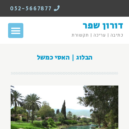
052-5667877
דורון שפר
כתיבה | עריכה | תקשורת
הבלוג | האסי כמשל