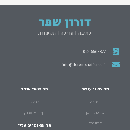
דורון שפר
כתיבה | עריכה | תקשורת
052-5667877
info@doron-sheffer.co.il
מה שאני עושה
מה שאני אומר
כתיבה
הבלוג
עריכת תוכן
דף הפייסבוק
תקשורת
מה שאומרים עליי