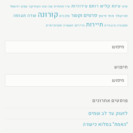
עינת קליש רותם
עירוניות
סרט
עיר תחתית
עכו
עכו העתיקה
עמק יזרעאל
קורונה
פרטים וקשר
שדה תעופה
פוניקולר
פחד
פיצוץ
צלבנים
תיירות
תחבורה ציבורית
תיירים
תעשיה פטרוכימית
חיפוש
פוסטים אחרונים
לזעוק עד לב שמים
"האמת" במלוא כיעורה