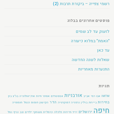
רשמי צפייה – ביקורת תרבות
(2)
פוסטים אחרונים בבלוג
לזעוק עד לב שמים
"האמת" במלוא כיעורה
עד כאן
שאלות לשנה החדשה
התנערות מאחריות
תגיות
אורבניות
IMTM
אבו רמי
אביב
אמסטרדם
אסתר חיות
ארכיאולוגיה
בג"צ
בזן
בחירות
הדר
ביירות
ברלין
גרמניה
דמוקרטיה
הקישון
חומוס הנמל
חומוסיה
חיפה
ירושלים
יריד תיירות
כלכלה
כרמלית
משחקי ילדים
נגב
נגיף
נמל