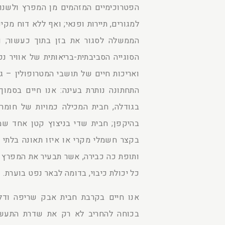
הפטרוכימיים המזהמים מן המפרץ ולשנו
למגורים, תיירות ופנאי; ואף ללא דוח מק
הממשלה לסגור את בזן בתוך כעשור; ו
הסוגייה הסביבתית-בריאותית של אוויר נק
ואריכות חיים של תושבי המטרופולין – 
התחתונה נותרת בעינה: אנו חיים בסמו
בגודלה, חבית המכילה כמויות של חומר
בהיקפן; חבית שדי בניצוץ קטן אחד שמ
בקצר חשמלי מקרי או איזו תאונה בלתי 
ותופת כה כבירה, אשר תבעיר את המפרץ
כל יכולת כיבוי, בדומה לבאר נפט בוערת.
אנו חיים בקרבת חבית אבק שריפה ודלק
בכוחה להחריב לא רק את שדרת התעשי