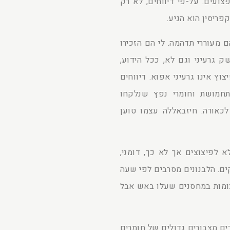
צועים. על-פי דיווחים, לא רק
ריסין הוא הגיע.
 מעוררי תדהמה. לי הם הזכירו
שק גרעיני וגם לא, ככל הידוע,
וץ אינו גרעיני אפוא. דיווחים
חמושת וחומרי נפץ שנלקחו
כאורה. חיזבאללה עצמו טוען
א לפיצוצים אך לא כך, דומני,
ים. הלבנונים מסרבים לפי שעה
צומות במחסנים שעלו באש אבל
רים מצבורים גדולים של חומרים