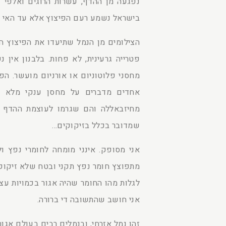
נפגעה מן ההדף, עשרות הרוגים ואלפי פ
בישראל נשמע רעם הפיצוץ אלא עד האי קפ
הצילומים מן הנמל שתיעדו את הפיצוץ הם
פטרייה גרעינית, לא פחות. בלבנון אין נ
מחסני פלוטוניום או אורניום מועשר. הפיצ
אחדים מדברים על מחסן ענקי מלא ת
מחיזבאללה והם שגרמו לעוצמת ההדף ל
שמדובר בכלל בזיקוקים…
אני מסופק. אינני מומחה לחומרי נפץ ול
מתפוצץ חומר נפץ תקני ובטח שלא זיקוק
לגלות מהו החומר שהיה אגור בכמויות ע
אני חושב שהתשובה די ברורה.
זהו נמל אזרחי, ובנמלים רבים בעולם אגו