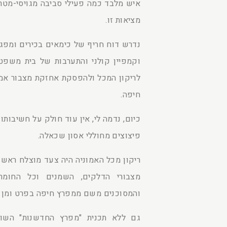
איש מלבד כמה פעילי סביבה מגויסי-מט
מציאות זו.
נדרש דוח חריף של כימאים בכירים ומפגן
וקמפיין קולני והתערבות של בית משפט
לריקון המכל ולהפסקת אחזקת מצבור אמו
חיפה.
כיום, נדמה לי, אין עוד חולק על חשיבותו
פיצוצים מחוללי אסון שכאלה.
ריקון מכל האמוניה היה צעד מוצלח ראש
מצבורי הדלקים, השמנים וכל החומרי
והמסוכנים משם ממפרץ חיפה בפרט ומן המ
גם ללא תכנית "מפרץ החדשנות" הש