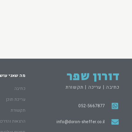
דורון שפר
מה שאני עוש
כתיבה | עריכה | תקשורת
כתיבה
עריכת תוכן
052-5667877
תקשורת
הרצאות והדרכו
info@doron-sheffer.co.il