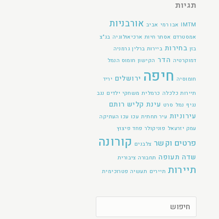
תגיות
אורבניות
IMTM
אבו רמי
אביב
אמסטרדם
אסתר חיות
ארכיאולוגיה
בג"צ
בחירות
בזן
ביירות
ברלין
גרמניה
הדר
דמוקרטיה
הקישון
חומוס הנמל
חיפה
ירושלים
חומוסיה
יריד
תיירות
כלכלה
כרמלית
משחקי ילדים
נגב
עינת קליש רותם
נגיף
נמל
סרט
עירוניות
עיר תחתית
עכו
עכו העתיקה
עמק יזרעאל
פוניקולר
פחד
פיצוץ
קורונה
פרטים וקשר
צלבנים
שדה תעופה
תחבורה ציבורית
תיירות
תיירים
תעשיה פטרוכימית