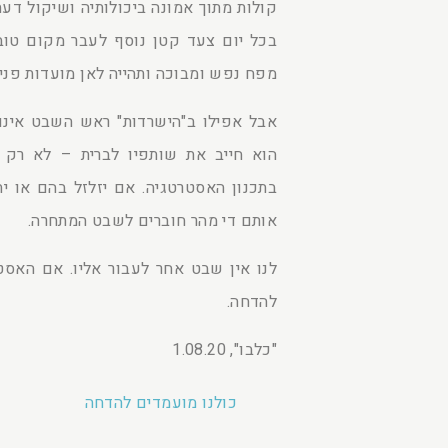
קולות מתוך אמונה ביכולותיה ושיקול דעת
בכל יום צעד קטן נוסף לעבר מקום טוב 
מפח נפש ומבוכה ותהייה לאן מועדות פנינ
אבל אפילו ב"הישרדות" ראש השבט אינו 
הוא חייב את שותפיו לברית – לא רק 
בתכנון האסטרטגיה. אם יזלזל בהם או 
אותם די מהר חוברים לשבט המתחרה.
לנו אין שבט אחר לעבור אליו. אם האסט
להדחה.
"כלבו", 1.08.20
כולנו מועמדים להדחה