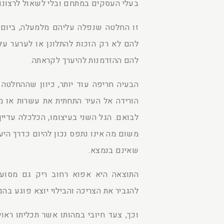
בעלי העסקים במתחם ובלי לשאול לרצונם
זו החלטה שנפלה עליהם מלמעלה, ביום 
להם לא רק הזכות להתלונן או לערער על
להם ההזדמנות להיערך לקראתה.
הבעיה חריפה עוד יותר, כיוון שההחלטה
הורידה אל העיר התחתית את עשרות או מ
לבואם. הגל השני בעיצומו, הכלכלה עדיין
משום מה אינו נתפס נכון להיום כדרך היע
שאינם בנמצא.
התוצאה היא אפוא רחוב ריק גם מסועד
להגביר את הצריכה והבילוי יוצא פוגע בהם
וכך, צעד חיובי במהותו אשר תכליתו ראוי