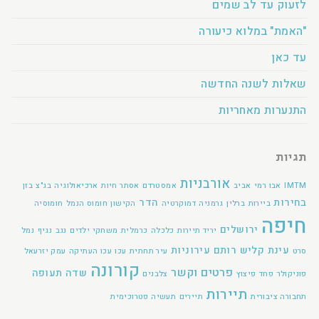
לזעוק עד לב שמים
"האמת" במלוא כיעורה
עד כאן
שאלות לשנה החדשה
התנערות מאחריות
תגיות
אורבניות
IMTM
אבו רמי
אביב
אמסטרדם
אסתר חיות
ארכיאולוגיה
בג"צ
בזן
בחירות
הדר
ביירות
ברלין
גרמניה
דמוקרטיה
הקישון
חומוס הנמל
חומוסיה
חיפה
ירושלים
יריד תיירות
כלכלה
כרמלית
משחקי ילדים
נגב
נגיף
נמל
עינת קליש רותם
עירוניות
סרט
עיר תחתית
עכו
עכו העתיקה
עמק יזרעאל
קורונה
פרטים וקשר
שדה תעופה
פוניקולר
פחד
פיצוץ
צלבנים
תיירות
תחבורה ציבורית
תיירים
תעשיה פטרוכימית