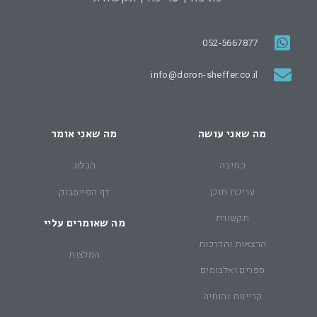
052-5667877
info@doron-sheffer.co.il
מה שאני עושה
מה שאני אומר
כתיבה
הבלוג
עריכת תוכן
דף הפייסבוק
תקשורת
מה שאומרים עליי
הרצאות והדרכות
המלצות
ספרים ואלבומים
קריינות והנחיה