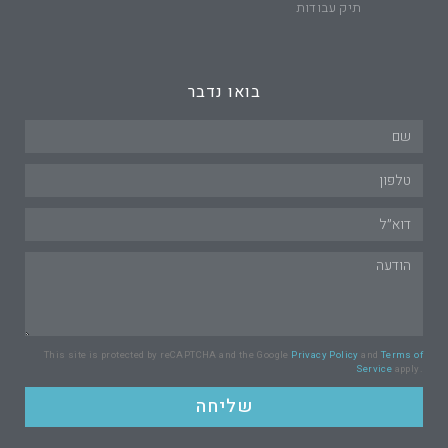
תיק עבודות
בואו נדבר
This site is protected by reCAPTCHA and the Google
Privacy Policy
and
Terms of
Service
apply.
שליחה