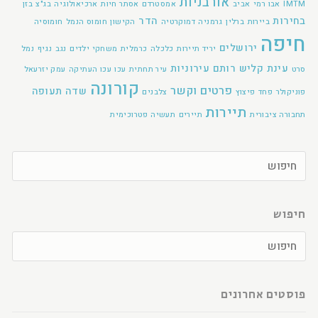
אורבניות
IMTM
אבו רמי
אביב
אמסטרדם
אסתר חיות
ארכיאולוגיה
בג"צ
בזן
בחירות
הדר
ביירות
ברלין
גרמניה
דמוקרטיה
הקישון
חומוס הנמל
חומוסיה
חיפה
ירושלים
יריד תיירות
כלכלה
כרמלית
משחקי ילדים
נגב
נגיף
נמל
עינת קליש רותם
עירוניות
סרט
עיר תחתית
עכו
עכו העתיקה
עמק יזרעאל
קורונה
פרטים וקשר
שדה תעופה
פוניקולר
פחד
פיצוץ
צלבנים
תיירות
תחבורה ציבורית
תיירים
תעשיה פטרוכימית
חיפוש
פוסטים אחרונים