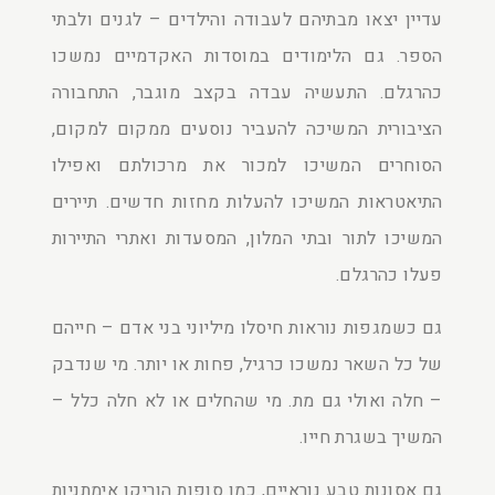
עדיין יצאו מבתיהם לעבודה והילדים – לגנים ולבתי
הספר. גם הלימודים במוסדות האקדמיים נמשכו
כהרגלם. התעשיה עבדה בקצב מוגבר, התחבורה
הציבורית המשיכה להעביר נוסעים ממקום למקום,
הסוחרים המשיכו למכור את מרכולתם ואפילו
התיאטראות המשיכו להעלות מחזות חדשים. תיירים
המשיכו לתור ובתי המלון, המסעדות ואתרי התיירות
פעלו כהרגלם.
גם כשמגפות נוראות חיסלו מיליוני בני אדם – חייהם
של כל השאר נמשכו כרגיל, פחות או יותר. מי שנדבק
– חלה ואולי גם מת. מי שהחלים או לא חלה כלל –
המשיך בשגרת חייו.
גם אסונות טבע נוראיים, כמו סופות הוריקן אימתניות