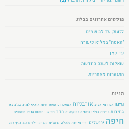
רשמי צפייה – ביקורת תרבות
(2)
פוסטים אחרונים בבלוג
לזעוק עד לב שמים
"האמת" במלוא כיעורה
עד כאן
שאלות לשנה החדשה
התנערות מאחריות
תגיות
אורבניות
IMTM
אבו רמי
אביב
אמסטרדם
אסתר חיות
ארכיאולוגיה
בג"צ
בזן
בחירות
הדר
ביירות
ברלין
גרמניה
דמוקרטיה
הקישון
חומוס הנמל
חומוסיה
חיפה
ירושלים
יריד תיירות
כלכלה
כרמלית
משחקי ילדים
נגב
נגיף
נמל