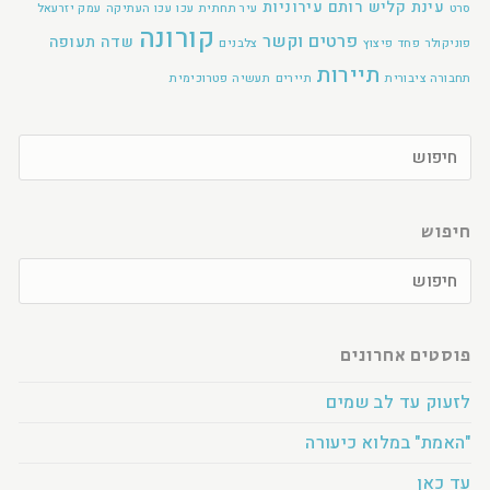
עינת קליש רותם
עירוניות
סרט
עיר תחתית
עכו
עכו העתיקה
עמק יזרעאל
קורונה
פרטים וקשר
שדה תעופה
פוניקולר
פחד
פיצוץ
צלבנים
תיירות
תחבורה ציבורית
תיירים
תעשיה פטרוכימית
חיפוש
פוסטים אחרונים
לזעוק עד לב שמים
"האמת" במלוא כיעורה
עד כאן