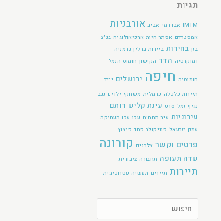
תגיות
אורבניות
IMTM
אבו רמי
אביב
אמסטרדם
אסתר חיות
ארכיאולוגיה
בג"צ
בחירות
בזן
ביירות
ברלין
גרמניה
הדר
דמוקרטיה
הקישון
חומוס הנמל
חיפה
ירושלים
חומוסיה
יריד
תיירות
כלכלה
כרמלית
משחקי ילדים
נגב
עינת קליש רותם
נגיף
נמל
סרט
עירוניות
עיר תחתית
עכו
עכו העתיקה
עמק יזרעאל
פוניקולר
פחד
פיצוץ
קורונה
פרטים וקשר
צלבנים
שדה תעופה
תחבורה ציבורית
תיירות
תיירים
תעשיה פטרוכימית