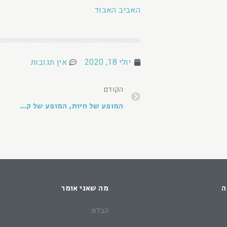
האביב האבוד
יולי 18, 2020
אין תגובות
הקודם
המופע של חיות, המופע של קליש-רותם
ה
מה שאני אומר
הבלוג