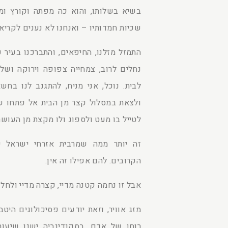
בשיא בשלותו, והוא כה מפתה וקורץ ומז
שכיות חמדותיו – ואנחנו לא נענים לקריאת
התמזל מזלנו, החיפאים, והתברכנו בעיר
נחלים לרוב, צמחייה צפופה וירוקה וש
לבית. נוכל, אני מניח, להתגנב לנו בחש
ולצאת במסלול קצר מן הבית אל פתחו של
לטייל בו מעט ולספוג ולו מקצת מן העושר
זה יותר ממה שמרבית אזרחי ישראל י
הקרובים. להם אפילו זה אין.
אבל זו נחמה קטנה מדיי, קצרה מדיי ולחל
מזג אוויר, וזאת יודעים פסיכולוגים ה
רוחו של אדם. בסקנדינביה ישנו שיעור