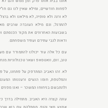
אתנו בבית אותו פרק זמן ממש והם לא 
לפחות חודשיים; ומילא שאין לנו גם חו"ל
לא ורנה ולא סופיה, לא מילאנו ולא בר
להתרגל; וגם מילא העובדה שרבים מאת
בשבועות האחרונים את מקור הכנסתם ונ
ודאות לגבי עתידם ועתיד משפחתם.
עם כל אלה עוד יכולנו להתמודד עם מע
טוב, זום, וואטסאפ ושאר טכנולוגיות מנחמ
לא. זהו האביב המתדפק על פתחנו, על פרי
והמלטפת, חומו הנעים ורעננותו המענג
ולהתבשם בניחוחו המשכר – ואנו מפנים ל
עונה קצרה היא האביב. מתחילה בדרך כ
אמצע מאי והופ, מסתלקת עם בוא שרבי 