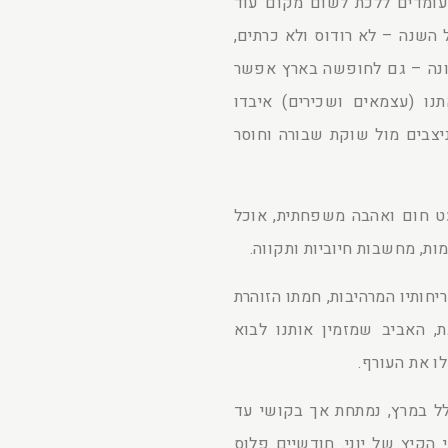
עומדים ללכת לשום מקום עוד
 השנה – לא רודוס ולא כרתים,
צלונה – גם לחופשה בארץ אפשר
נו (עצמאים ושכירים) איבדו
יצבים מול שוקת שבורה וחוסר
ט חום ואהבה משפחתית, אוכל
ות, מחשבות חיוביות ותקווה.
חותיו המרהיבות, חמתו הזוהרת
ת, האביב שמזמין אותנו לבוא
ו את העורף.
לל במרץ, נמתחת אך בקושי עד
הקיץ של יוני. חודשיים פלוס