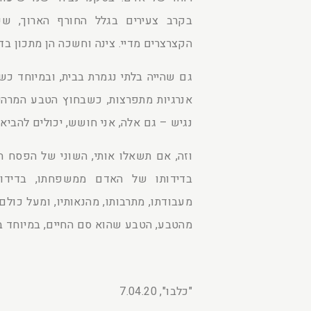
בקרב צעירים בגלל החורף הארוך, שע
הקצרצרים מדיי. צינה וחשכה הן מתכון בדו
גם שהייה בלתי נגמרת בבית, ובמיוחד כ
אנרגיות מתפרצות, כשבחוץ הטבע המרהיב
נגיש – גם אלה, אני חושש, יכולים להביא 
וזה, אם תשאלו אותי, השוני של הפסח 
בדידותו של האדם ממשפחתו, בדידותו 
מעבודתו, מתרבותו, מהנאותיו, ומעל כו
מהטבע, הטבע שהוא סם החיים, במיוחד בא
"כלבו", 7.04.20