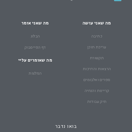
מה שאני עושה
מה שאני אומר
כתיבה
הבלוג
עריכת תוכן
דף הפייסבוק
תקשורת
מה שאומרים עליי
הרצאות והדרכות
המלצות
ספרים ואלבומים
קריינות והנחיה
תיק עבודות
בואו נדבר