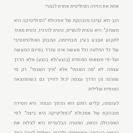
אחת את הזירה הפוליטית אחרת לגמרי.
רגב היא נציגה מובהקת של אסכולת "הפוליטיקה היא
משחק". היא נהנית להתריס, נהנית להרגיז, נהנית מאוד
לתקוע אצבע בעין. מבחינתה, המבחן האולטימטיבי
של כל החלטה וכל מעשה אינו נמדד בסיום המעשה
ועל-פי תוצאתו הסופית (בוצע/לא בוצע) אלא הדרך
עצמה. לא "מה השגתי" אלא "איך השגתי". רק מי
שנהנה מן הדרך עצמה יכול לחייך גם כשהתוצאה
הסופית שלילית.
לעומתה, קליש רותם היא ההפך הגמור. היא חסידה
מובהקת של אסכולת "הפוליטיקה היא ביצה". לפי
האסכולה הזאת, המטרה הבלעדית היא לצלוח את
הביצה העכורה והמצחינה ולהגיע בשלום לעבר הצד