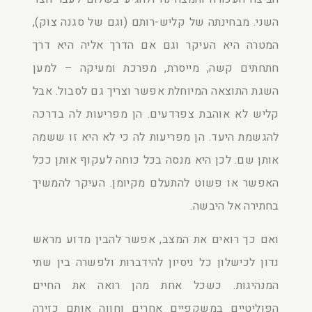
השני. מבחינתה של קליש-רותם (וגם של סגנה צוק),
המטרה היא העיקר וגם אם הדרך אליה היא דרך
חתחתים קשה, מייסרת, מפרכת ומעיקה – למען
השגת התוצאה המיוחלת אפשר וצריך גם לסבול. אבל
קליש לא אוהבת צפרדעים. הן מפריעות לה בדרכה
להגשמת היעד. הן מפריעות לה כי לא היא זו ששמה
אותן שם. לכן היא מנסה בכל כוחה לעקוף אותן ככל
האפשר או פשוט להתעלם מקיומן. העיקר להמשיך
בחתירה אל היבשה.
ואם כך רואים את המצב, אפשר להבין מדוע מראש
נדון לכישלון כל ניסיון להידברות ולפשרה בין שתי
המנהיגות. כשכל אחת מהן רואה את החיים
הפוליטיים במשקפיים אחרים וחווה אותם כזירה