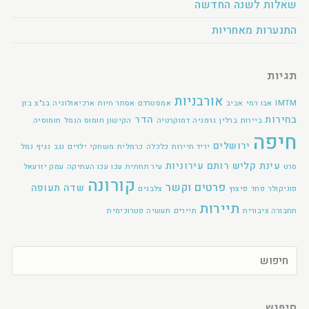
שאלות לשנה החדשה
התנערות מאחריות
תגיות
אורבניות
IMTM
אבו רמי
אביב
אמסטרדם
אסתר חיות
ארכיאולוגיה
בג"צ
בזן
בחירות
הדר
ביירות
ברלין
גרמניה
דמוקרטיה
הקישון
חומוס הנמל
חומוסיה
חיפה
ירושלים
יריד תיירות
כלכלה
כרמלית
משחקי ילדים
נגב
נגיף
נמל
עינת קליש רותם
עירוניות
סרט
עיר תחתית
עכו
עכו העתיקה
עמק יזרעאל
קורונה
פרטים וקשר
שדה תעופה
פוניקולר
פחד
פיצוץ
צלבנים
תיירות
תחבורה ציבורית
תיירים
תעשיה פטרוכימית
חיפוש