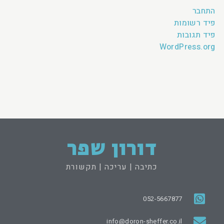
התחבר
פיד רשומות
פיד תגובות
WordPress.org
דורון שפר
כתיבה | עריכה | תקשורת
052-5667877
info@doron-sheffer.co.il