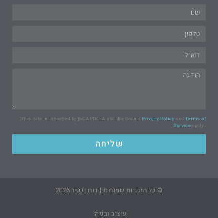
This site is protected by reCAPTCHA and the Google
Privacy Policy
and
Terms of
Service
apply.
שליחה
© כל הזכויות שמורות | דורון שפר 2026
עיצוב ובניה: