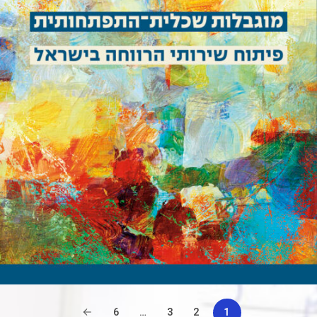
6
…
3
2
1