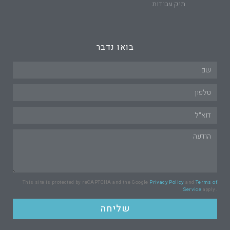
תיק עבודות
בואו נדבר
This site is protected by reCAPTCHA and the Google
Privacy Policy
and
Terms of
Service
apply.
שליחה