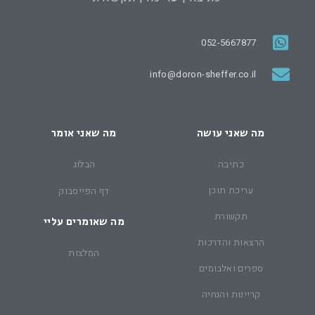
052-5667877
info@doron-sheffer.co.il
מה שאני עושה
מה שאני אומר
כתיבה
הבלוג
עריכת תוכן
דף הפייסבוק
תקשורת
מה שאומרים עליי
הרצאות והדרכות
המלצות
ספרים ואלבומים
קריינות והנחיה