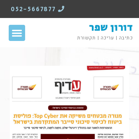
052-5667877
דורון שפר
כתיבה | עריכה | תקשורת