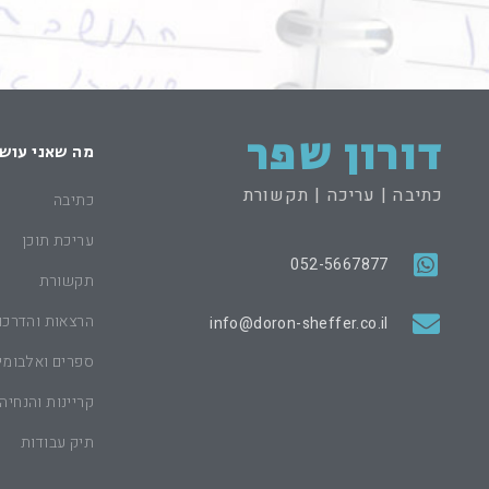
דורון שפר
מה שאני עוש
כתיבה | עריכה | תקשורת
כתיבה
עריכת תוכן
052-5667877
תקשורת
הרצאות והדרכו
info@doron-sheffer.co.il
ספרים ואלבומי
קריינות והנחיה
תיק עבודות