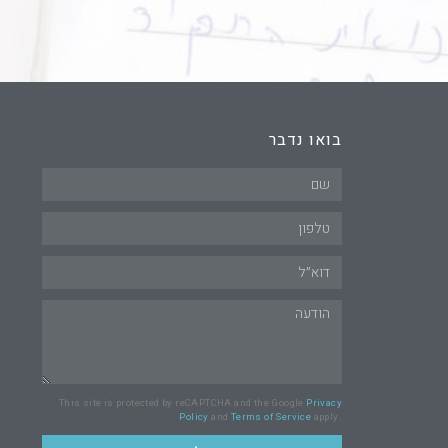
בואו נדבר
This site is protected by reCAPTCHA and the Google
Privacy
Policy
and
Terms of Service
apply.