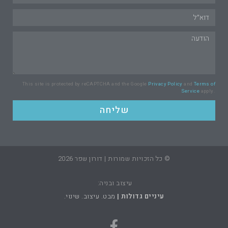
This site is protected by reCAPTCHA and the Google
Privacy Policy
and
Terms of
Service
apply.
שליחה
© כל הזכויות שמורות | דורון שפר 2026
עיצוב ובניה:
עיניים גדולות |
מבט. עיצוב. שינוי.