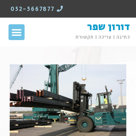
052-5667877
דורון שפר
כתיבה | עריכה | תקשורת