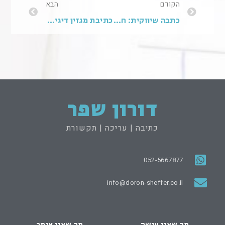
הקודם
הבא
כתבה שיווקית: חסמים בתמ"א 38
כתיבת מגזין דיגיטלי: עסקאות טובות לא נופלות לידיים. מייצרים אותן
דורון שפר
כתיבה | עריכה | תקשורת
052-5667877
info@doron-sheffer.co.il
מה שאני עושה
מה שאני אומר