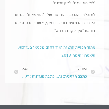
"ליל העשרים" ו"אקווריום".
למנהלת ההרכב החדש של "החיפאית" מונתה
היוצרת והבמאית רוני ברודצקי, אשר כתבה וביימה
גם את "איך לקום מכסא".
מתוך תכניית ההצגה "איך לקום מכסא" בעריכתי,
תיאטרון חיפה, 2018
הקודם
הבא
כתבה מגזינית: נולד להיות סוכן
כתבה מגזינית: "יש לתמרץ מפלגות לשלב נשים בצמרת"