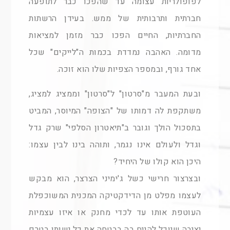
לפופולריות עצומה עד שהפכו כבר לתופעה
חברתית ותרבותית של ממש. בעידן הרשתות
החברתיות, החיים הפכו כבר מזמן למציאות
מדומה. האהבה נמדדת בכמות ה"לייקים" שכל
אחד גורף, ובמספר הצפיות שלו הוא זוכה.
ובעת המעבר מ"סרטון" ל"סרטון" וממציג למציג,
משתקפת לה דמותו של "הצופה" המיוסר, המביט
בתסכול הולך וגובר ב"תיאטרון הסלפי" שרק גדל
וגדל ולעולם אינו נגמר, ותוהה בינו לבין עצמו:
היכן הוא קולו של היחיד?
ובצרצור חרישי כשל ג'ימיני הצרצר, הוא מבקש
לעצמו מפלט מן הדידקטיקה המכנית המשוכפלת
העוטפת אותו עד לכדי מחנק או איזו עצמיות
יציבה שיוכל להניח בה בבטחה את כל ישותו בטרם