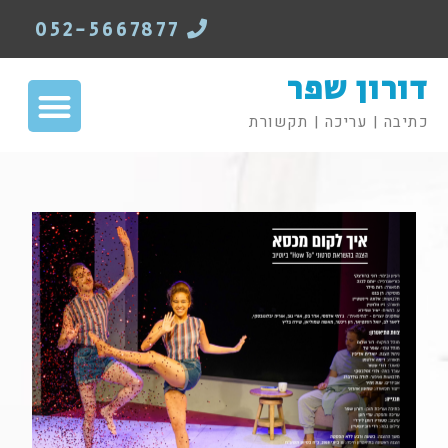
052-5667877
דורון שפר
כתיבה | עריכה | תקשורת