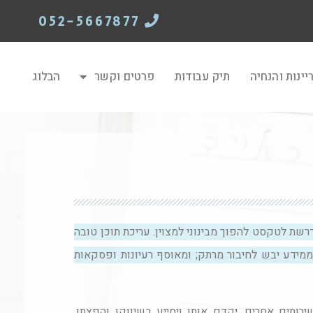
052-5667877
יינות והנחיה
תיק עבודות
פרטים וקשר
הבלוג
שת לטקסט להפוך מבינוני למצוין. עריכת תוכן טובה
ידע יבש לחיבור מרתק; ומאוסף רעיונות ופסקאות
ותים אחרים, יקדם אותו ויסייע בשיווקו והפצתו.