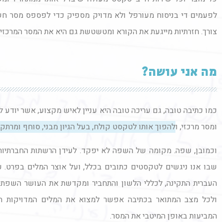
לפעמים די בניסוח מעורפל ולא מדויק מספיק כדי לפספס מסר חשו
צורך. חזרתיות מייגעת את הקורא ומטשטשת גם היא את המסר המרכזי ו
מה אני עושה?
כמו כתיבה טובה, גם עריכה טובה היא עניין לאיש מקצוע, אשר יודע ל
ומסר מרכזי, ו
להפוך אותו לטקסט קולח, בעל הגיון מבני, סוחף ומרתק,
וכמובן, שפה. מקומה של השפה לא יפקד. לעידן הרשתות החברתיות 
שבו אנו ניגשים לטקסטים כתובים בכלל, ועל אוצר המלים בפרט. ע
העברית התקינה, לכללי הלשון והתחביר ומקדשת את העושר השפתי 
ולכל מצב המתואר בכתיבה אפשר למצוא את המלים המדויקות המתא
המביעות באופן המיטבי את המסר.