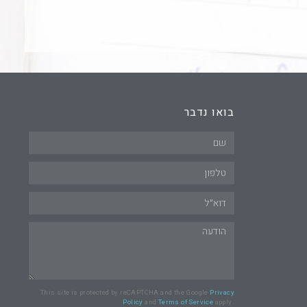
בואו נדבר
This site is protected by reCAPTCHA and the Google
Privacy
Policy
and
Terms of Service
apply.