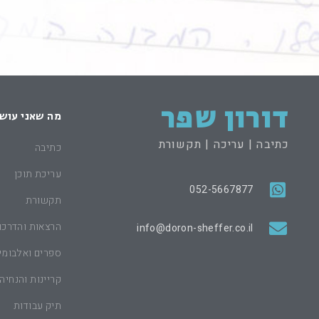
דורון שפר
מה שאני עוש
כתיבה | עריכה | תקשורת
כתיבה
עריכת תוכן
052-5667877
תקשורת
הרצאות והדרכו
info@doron-sheffer.co.il
ספרים ואלבומי
קריינות והנחיה
תיק עבודות