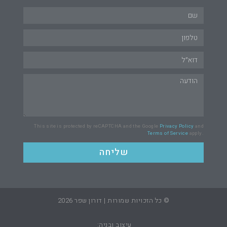
This site is protected by reCAPTCHA and the Google
Privacy Policy
and
Terms of Service
apply.
שליחה
© כל הזכויות שמורות | דורון שפר 2026
עיצוב ובניה: